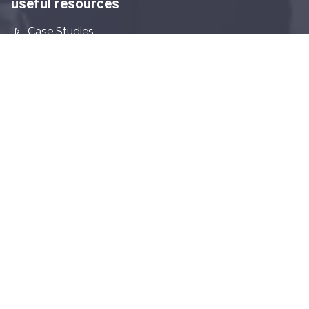
useful resources
Case Studies
Hotels
Who We Are
connect with hvmg
contact
apply
us
now
Copyright © 2024 Hospitality Ventures Management
Group all rights reserved.
Privacy Policy
Legal
Propulsé par
Talentronic